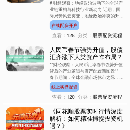
# 财经观察：地缘政治波动下的全球产
业链重构与科技行业新动向 近期，国
际局势风云突变，地缘政治冲突的升级
引发全球市场高度关注。中东地区紧张
在线配资开户
局势的加剧不仅冲击着能....
查看：
128
分类：
股票配资流程
人民币春节强势升值，股债
汇齐涨下大类资产咋布局？
**财经观察：人民币汇率春节强势升值
背后的产业逻辑与资产配置新图景**
春节期间，全球金融市场休市之际，人
民币汇率却走出独立行情。2月19日离
线上实盘配资
岸人民币一度触及6....
查看：
120
分类：
股票配资流程
《同花顺股票实时行情深度
解析：如何精准捕捉投资机
遇？》