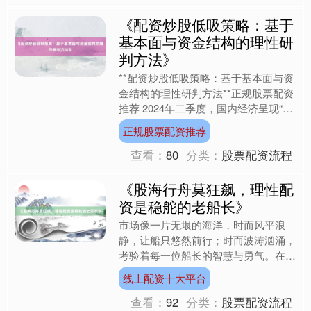
《配资炒股低吸策略：基于
基本面与资金结构的理性研
判方法》
**配资炒股低吸策略：基于基本面与资
金结构的理性研判方法**正规股票配资
推荐 2024年二季度，国内经济呈现“弱
复苏+政策托底”的复合特征：PMI连续
正规股票配资推荐
三个月处于....
查看：
80
分类：
股票配资流程
《股海行舟莫狂飙，理性配
资是稳舵的老船长》
市场像一片无垠的海洋，时而风平浪
静，让船只悠然前行；时而波涛汹涌，
考验着每一位船长的智慧与勇气。在这
片浩瀚的股海中，每一艘船都承载着投
线上配资十大平台
资者的梦想与希望，而如何驾....
查看：
92
分类：
股票配资流程