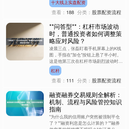
十大线上实盘配资
本每个摊位卖10元/....
查看：
188
分类：
股票配资流程
**问答型**：杠杆市场波动
时，普通投资者如何调整策
略应对风险？
凌晨三点，张磊盯着手机屏幕上的K线
图，手指在"加仓"按钮上悬了半小时。
这是他第三次在杠杆市场剧烈波动时犹
豫不决——上周刚因为重仓某只杠杆基
杠杆
金，一天亏损超过20%....
查看：
111
分类：
股票配资流程
融资融券交易规则全解析：
机制、流程与风险管控知识
指南
"为什么我的信用账户突然被强制平仓
了？""融资利息是怎么计算的？""融券