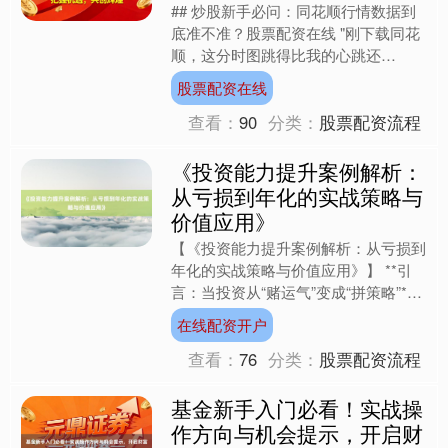
## 炒股新手必问：同花顺行情数据到
底准不准？股票配资在线 "刚下载同花
顺，这分时图跳得比我的心跳还
快！"不少新股民打开软件时都会产生
股票配资在线
这样的疑问。作为国内用户量....
查看：
90
分类：
股票配资流程
《投资能力提升案例解析：
从亏损到年化的实战策略与
价值应用》
【《投资能力提升案例解析：从亏损到
年化的实战策略与价值应用》】 **引
言：当投资从“赌运气”变成“拼策略”**
2022年，32岁的互联网产品经理张磊
在线配资开户
（化名）在....
查看：
76
分类：
股票配资流程
基金新手入门必看！实战操
作方向与机会提示，开启财