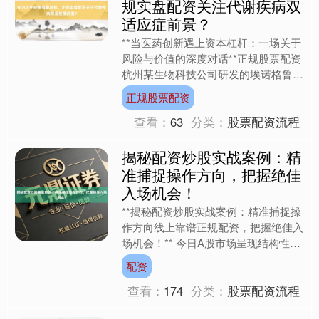
规实盘配资关注代谢疾病双
适应症前景？
**当医药创新遇上资本杠杆：一场关于
风险与价值的深度对话**正规股票配资
杭州某生物科技公司研发的埃诺格鲁肽
注射液获批上市的消息，让资本市场与
正规股票配资
医药界同时沸腾。这....
查看：
63
分类：
股票配资流程
揭秘配资炒股实战案例：精
准捕捉操作方向，把握绝佳
入场机会！
**揭秘配资炒股实战案例：精准捕捉操
作方向线上靠谱正规配资，把握绝佳入
场机会！** 今日A股市场呈现结构性分
化，科技成长股延续强势反弹，而传统
配资
周期板块受政策预期....
查看：
174
分类：
股票配资流程