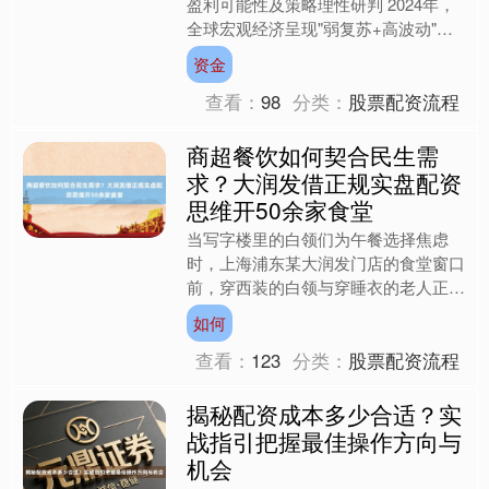
盈利可能性及策略理性研判 2024年，
全球宏观经济呈现"弱复苏+高波动"特
征，美联储加息周期步入尾声，国内稳
资金
增长政策持续发....
查看：
98
分类：
股票配资流程
商超餐饮如何契合民生需
求？大润发借正规实盘配资
思维开50余家食堂
当写字楼里的白领们为午餐选择焦虑
时，上海浦东某大润发门店的食堂窗口
前，穿西装的白领与穿睡衣的老人正并
排取餐。这种看似违和的场景，折射出
如何
中国零售业正在经历的深层变....
查看：
123
分类：
股票配资流程
揭秘配资成本多少合适？实
战指引把握最佳操作方向与
机会