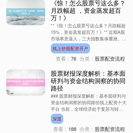
《惊！怎么股票亏这么多？
月跌幅超 ，资金蒸发超百
万！》
**《惊！怎么股票亏这么多？月跌幅超
15%，资金蒸发超百万！》** 近期A股
市场寒意逼人，三大指数集体重挫。截
至本月最后一个交易日，上证指数月跌
线上炒股配资开户
幅达15.2%，....
查看：
76
分类：
股票配资流程
股票财报深度解析：基本面
研判与资金结构洞察的协同
路径
### 股票财报深度解析：基本面研判与
资金结构洞察的协同路径线上配资十大
平台 当前，全球经济处于复苏与转型
交织的复杂阶段，国内制造业升级与消
深度
费复苏双轮驱动的逻辑....
查看：
188
分类：
股票配资流程