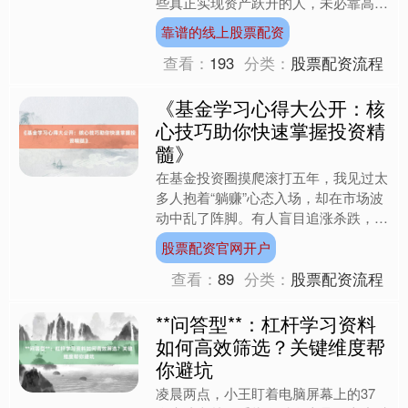
些真正实现资产跃升的人，未必靠高风
险投资或突然暴富，而是通过一套可复
靠谱的线上股票配资
制的财富规划逻辑，把“小....
查看：
193
分类：
股票配资流程
《基金学习心得大公开：核
心技巧助你快速掌握投资精
髓》
在基金投资圈摸爬滚打五年，我见过太
多人抱着“躺赚”心态入场，却在市场波
动中乱了阵脚。有人盲目追涨杀跌，有
人把所有资金押注单一赛道，更有人连
股票配资官网开户
基金分类都搞不清就急着....
查看：
89
分类：
股票配资流程
**问答型**：杠杆学习资料
如何高效筛选？关键维度帮
你避坑
凌晨两点，小王盯着电脑屏幕上的37