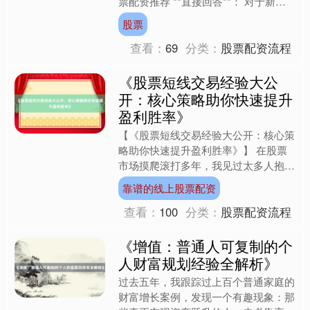
票配资推荐 **直接回答**： 对于新手
投资者，**基金通常比股票更稳妥**。
股票
股票收益潜力大....
查看：
69
分类：
股票配资流程
《股票短线交易经验大公
开：核心策略助你快速提升
盈利胜率》
【《股票短线交易经验大公开：核心策
略助你快速提升盈利胜率》】 在股票
市场摸爬滚打多年，我见过太多人抱
着“一夜暴富”的幻想冲进短线交易，结
靠谱的线上股票配资
果被市场“教育”得体无完....
查看：
100
分类：
股票配资流程
《增值：普通人可复制的个
人财富规划经验全解析》
过去五年，我跟踪过上百个普通家庭的
财富增长案例，发现一个有趣现象：那