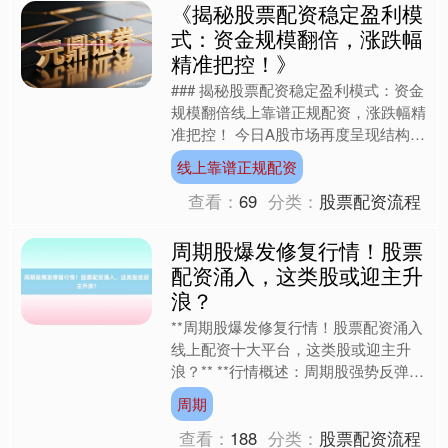
《揭秘股票配资稳定盈利模
式：资金规模翻倍，涨跌幅
精准把控！》
### 揭秘股票配资稳定盈利模式：资金
规模翻倍线上靠谱正规配资，涨跌幅精
准把控！ 今日A股市场再度呈现结构性
分化行情。截至收盘，上证指数微涨
线上靠谱正规配资
0.25%报3039....
查看：
69
分类：
股票配资流程
周期股爆发修复行情！股票
配资涌入，这类股或迎主升
浪？
**周期股爆发修复行情！股票配资涌入
线上配资十大平台，这类股或迎主升
浪？** **行情概述：周期股强势反弹，
资金聚焦低估值修复** 据市场消息，
周期
近期A股市场风格....
查看：
188
分类：
股票配资流程