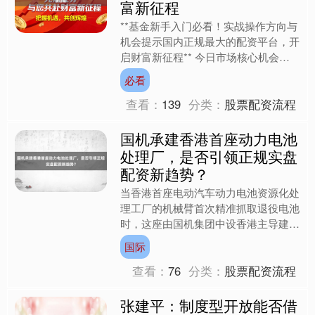
富新征程
**基金新手入门必看！实战操作方向与
机会提示国内正规最大的配资平台，开
启财富新征程** 今日市场核心机会聚
焦于科技成长板块的反弹动能，而潜在
必看
风险则来自周期板块的....
查看：
139
分类：
股票配资流程
国机承建香港首座动力电池
处理厂，是否引领正规实盘
配资新趋势？
当香港首座电动汽车动力电池资源化处
理工厂的机械臂首次精准抓取退役电池
时，这座由国机集团中设香港主导建设
的工厂，不仅标志着香港在绿色产业转
国际
型中迈出关键一步国内正规....
查看：
76
分类：
股票配资流程
张建平：制度型开放能否借