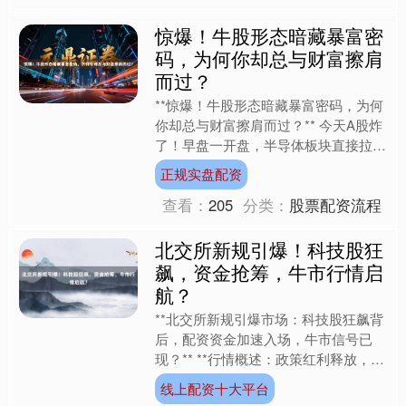
惊爆！牛股形态暗藏暴富密
码，为何你却总与财富擦肩
而过？
**惊爆！牛股形态暗藏暴富密码，为何
你却总与财富擦肩而过？** 今天A股炸
了！早盘一开盘，半导体板块直接拉出
15%的巨阳，科创50指数半小时飙涨
正规实盘配资
8%，而另一边，....
查看：
205
分类：
股票配资流程
北交所新规引爆！科技股狂
飙，资金抢筹，牛市行情启
航？
**北交所新规引爆市场：科技股狂飙背
后，配资资金加速入场，牛市信号已
现？** **行情概述：政策红利释放，科
技股领涨两市** 据市场消息，9月24日
线上配资十大平台
北交所发布《....