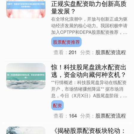
正规实盘配资助力创新高质
量发展？
在全球化浪潮中，开放与创新正成为驱
动经济发展的核心动力。我国积极申请
加入CPTPP和DEPA股票配资推荐，不
仅意味着要在贸易规则、数字治理等领
股票配资推荐
域与国际接轨，更要....
查看：
201
分类：
股票配资流程
惊！科技股尾盘跳水配资出
逃，资金动向藏何种玄机？
**行情概述：科技股尾盘异动在线配资
开户，市场情绪骤然降温** 据市场消
息，今日（X月X日）A股尾盘阶段，以
AI、半导体为代表的科技板块突发跳
配资
水，创业板指跌幅一....
查看：
164
分类：
股票配资流程
《揭秘股票配资板块轮动：