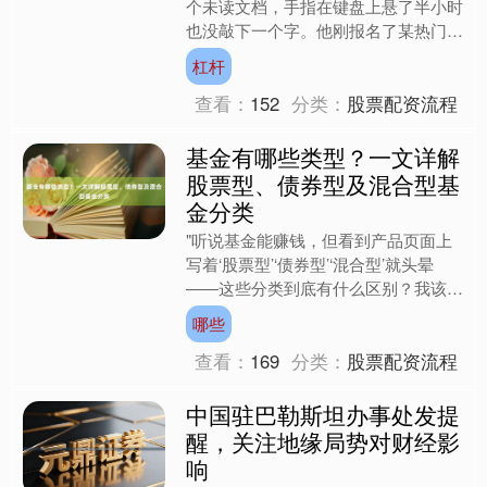
个未读文档，手指在键盘上悬了半小时
也没敲下一个字。他刚报名了某热门行
业的线上课程，光是导师推荐的"必看
杠杆
资料"就塞满了整个网盘—....
查看：
152
分类：
股票配资流程
基金有哪些类型？一文详解
股票型、债券型及混合型基
金分类
"听说基金能赚钱，但看到产品页面上
写着‘股票型’‘债券型’‘混合型’就头晕
——这些分类到底有什么区别？我该选
哪种？"这是许多投资者在接触基金时
哪些
最真实的困惑。面对....
查看：
169
分类：
股票配资流程
中国驻巴勒斯坦办事处发提
醒，关注地缘局势对财经影
响