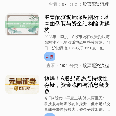
查看：
87
分类：
股票配资流程
股票配资骗局深度剖析：基
本面伪装与资金结构陷阱解
构
2023年三季度，A股市场在政策托底与
结构性分化的双重博弈中持续震荡。当
日，沪指微涨0.3%收于3150点，但创
业板指受新能源板块拖累下跌1.2%正
深度
规实盘配资，....
查看：
192
分类：
股票配资流程
惊爆！A股配资热点持续性
存疑，资金流向与消息藏变
数
今日A股盘中再度上演“冰火两重天”，
科技股与周期股轮番拉升，但市场成交
量却未能同步放大，资金分歧加剧。更
值得警惕的是线上炒股配资开户，近期