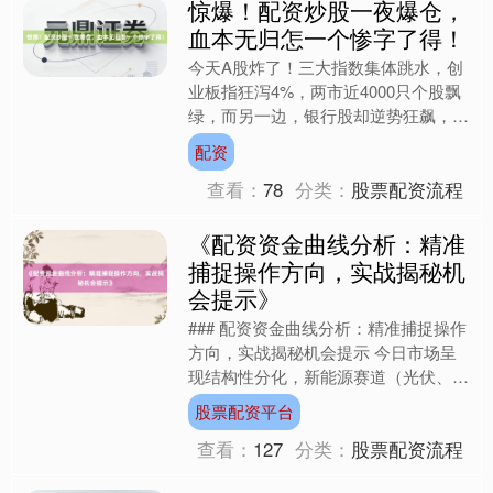
惊爆！配资炒股一夜爆仓，
血本无归怎一个惨字了得！
今天A股炸了！三大指数集体跳水，创
业板指狂泻4%，两市近4000只个股飘
绿，而另一边，银行股却逆势狂飙，工
行、建行齐创年内新高。这场冰火两重
配资
天的极端行情，让无数....
查看：
78
分类：
股票配资流程
《配资资金曲线分析：精准
捕捉操作方向，实战揭秘机
会提示》
### 配资资金曲线分析：精准捕捉操作
方向，实战揭秘机会提示 今日市场呈
现结构性分化，新能源赛道（光伏、储
能）与AI算力板块共振走强，而消费、
股票配资平台
医药等防御性板块持....
查看：
127
分类：
股票配资流程