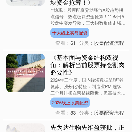
块资金抢筹！》
**惊现！股票配资异动释放A股趋势拐
点信号，热点板块资金抢筹！** 今日A
股盘中突发异动，三大指数集体走强，
创业板指一度涨超2%，市场情绪显著
十大线上实盘配资
回暖。值得注意的是....
查看：
61
分类：
股票配资流程
《基本面与资金结构双视
角：解析当前股票持仓割肉
必要性》
2024年三季度，国内经济数据呈现"弱
复苏、强分化"特征：制造业PMI连续
三个月徘徊在荣枯线附近，但高技术产
业增加值同比增速突破10%；房地产投
2026线上股票配资
资同比降幅收窄至....
查看：
83
分类：
股票配资流程
先为达生物先维盈获批，正