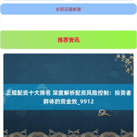
全部话题标签
推荐资讯