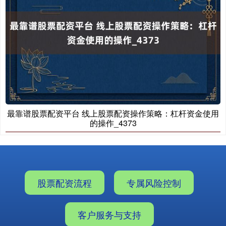
最靠谱股票配资平台 线上股票配资操作策略：杠杆资金使用
的操作_4373
股票配资流程
专属风险控制
客户服务与支持