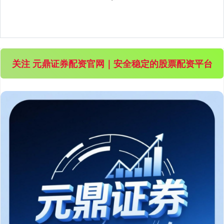
关注 元鼎证券配资官网｜安全稳定的股票配资平台