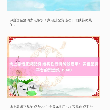
沪深300
4651.31
-6.85
-0.15%
佛山资金涌动家电板块！家电股配资热潮下涨跌趋势几
何？
北证50
1122.88
+3.42
+0.30%
线上靠谱正规配资 结构性行情阶段启示：实盘配资平台
创业板指