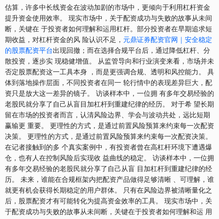
估算，许多中长线资金在波动加剧的市场中，更倾向于利用杠杆资金
提升资金使用效率。 现实市场中，关于配资成功与失败的故事从未间
断，关键在 于投资者如何理解和运用杠杆。部分投资者在早期追求短
期收益，对杠杆资金的风 险认识不足，
元鼎证券配资官网｜安全稳定
的股票配资平台
出现回撤；而在选择合规平台后，通过降低杠杆、分
散投资，逐步实 现稳健增值。 从监管导向和行业演变来看，市场并未
否定股票配资这一工具本身 ，而是更强调合规、透明和风控能力。 具
体到落地操作层面，不同投资者在同一 轮行情中的表现差异巨大，配
资只是放大这一差异的镜子。 访谈样本中，一位拥 有多年交易经验的
老股民就分享了自己从盲目加杠杆到重建纪律的经历。 对于希 望长期
留在市场的投资者而言，认清风险边界、学会与波动共处，远比短期
赢输更 重要。 更理性的方式，是通过前置风险预算来约束每一次配资
决策。 更理性的方式，是通过前置风险预算来约束每一次配资决策。
在记者接触到的多 个真实案例中，有投资者曾在高杠杆环境下遭遇爆
仓，也有人在控制风险后实现收 益曲线的稳定。 访谈样本中，一位拥
有多年交易经验的老股民就分享了自己从盲 目加杠杆到重建纪律的经
历。 未来，谁能在合规框架内把配资产品做得足够清晰 、可理解，谁
就更有机会获得长期稳定的用户群体。 只有在风险边界被清晰量化之
后，股票配资才有可能转化为提高资金效率的工具。 现实市场中，关
于配资成功与失败的故事从未间断，关键在于投资者如何理解和运 用