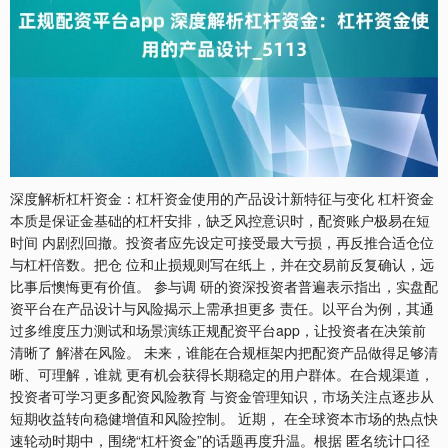
深度解析杠杆资金：杠杆资金使用的产品设计新特征与变化 杠杆资金
本质是保证金基础的杠杆安排，缺乏风控意识时，配资账户极易在短
时间 内剧烈回撤。投资者应先设定可接受最大亏损，再反推合适仓位
与杠杆倍数。把仓 位和止损规则写在纸上，并在交易前反复确认，远
比事后懊悔更有价值。 参与调 研的资深投资者普遍表示指出，实盘配
资平台在产品设计与风险揭示上需承担更多 责任。以平台为例，其通
过多维度压力测试和场景演练正规配资平台app，让投资者在决策前
清晰了 解潜在风险。 未来，谁能在合规框架内把配资产品做得足够清
晰、可理解，谁就 更有机会获得长期稳定的用户群体。在合规渠道，
投资者可学习更多配资风险教育 与资金管理知识，市场关注点逐步从
短期收益转向稳健增值和风险控制。 近期， 在全球资本市场的热点快
速轮动时期中，围绕“杠杆资金”的话题再度升温。根据 匿名统计口径