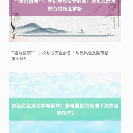
上证综指
3900.35
+21.92
+0.57%
**避坑指南**：手机炒股安全必备！常见风险及防范措
施全解析
深证成指
14110.12
-34.08
-0.24%