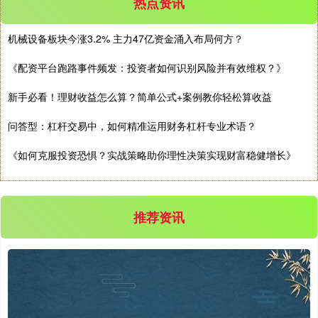
热点资讯
机械设备板块今涨3.2% 主力47亿资金涌入布局何方？
《配资平台跑路事件频发：投资者如何识别风险并有效维权？》
新手必看！理财收益怎么算？简单公式+案例教你轻松算收益
深证成指
14110.12
-34.08
-0.24%
问答型：杠杆交易中，如何精准运用财务杠杆专业术语？
《如何克服投资恐惧？实战策略助你理性决策实现财富稳健增长》
推荐资讯
沪深300
4651.31
-6.85
-0.15%