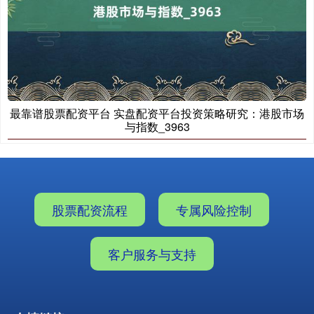
最靠谱股票配资平台 实盘配资平台投资策略研究：港股市场
与指数_3963
股票配资流程
专属风险控制
客户服务与支持