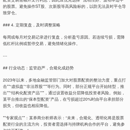
的股票。避免操作ST股、次新股等高风险标的，以防无法及时平仓导
致穿仓。
### 4. 定期复盘，及时调整策略
每周或每月对交易记录进行复盘，分析盈亏原因。若连续亏损，需降
低杠杆比例或暂停交易，避免情绪化操作。
---
## 行业动态：监管趋严，合规化成趋势
2023年以来，多地金融监管部门加大对股票配资的整治力度，重点打
击**“虚拟盘”“非法荐股”**等行为。同时，部分正规平台开始转型，推
出**“结构化配资产品”**，通过设置收益分层降低投资者风险。例如，
某平台推出的“保本型配资”产品，在亏损超过20%时由平台承担部分
损失，但收益也相应降低。
**专家观点**：某券商分析师表示：“未来，合规化、透明化将是股票
配资行业的主流方向，投资者需选择与持牌机构合作的平台，避免参