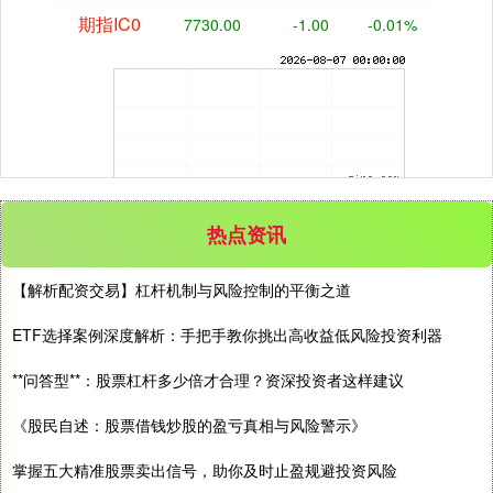
期指IC0
7730.00
-1.00
-0.01%
热点资讯
【解析配资交易】杠杆机制与风险控制的平衡之道
上证综指
3900.35
+21.92
+0.57%
ETF选择案例深度解析：手把手教你挑出高收益低风险投资利器
**问答型**：股票杠杆多少倍才合理？资深投资者这样建议
《股民自述：股票借钱炒股的盈亏真相与风险警示》
掌握五大精准股票卖出信号，助你及时止盈规避投资风险