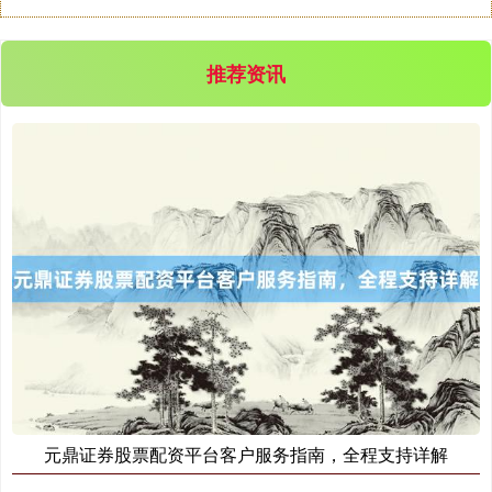
深证成指
14110.12
-34.08
-0.24%
推荐资讯
沪深300
4651.31
-6.85
-0.15%
元鼎证券股票配资平台客户服务指南，全程支持详解