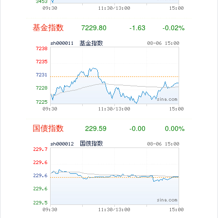
基金指数
7229.80
-1.63
-0.02%
国债指数
229.59
-0.00
0.00%