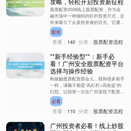
攻略，轻松开启投资新征程
股票配资2026线上股票配资，作为金
融市场中一种独特的杠杆投资方式，近
年来吸引了众多投资者的目光。它通过
借入资金放大投资本金，让投资者在把
配资
握市场机遇时拥有更强的....
查看：
140
分类：
股票配资流程
**新手经验型**：新手必
看！广州安全股票配资平台
选择与操作经验
刚接触股票配资那会儿，我和很多新手
一样，满脑子都是“高杠杆=高收益”的
幻想。记得第一次在广州某线下配资公
司开户时，业务员拍着胸脯保证“保本
必看
保息”，结果三个月后平....
查看：
110
分类：
股票配资流程
广州投资者必看！线上炒股