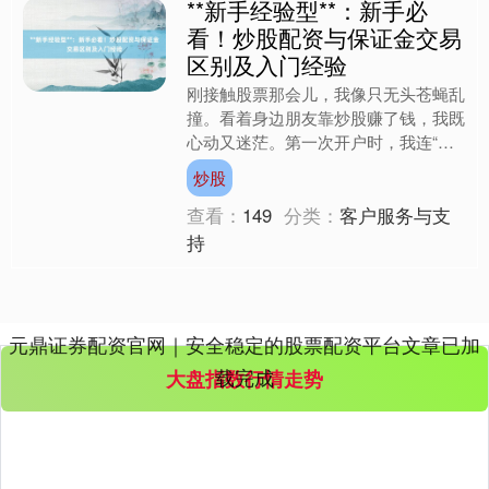
**新手经验型**：新手必
看！炒股配资与保证金交易
区别及入门经验
刚接触股票那会儿，我像只无头苍蝇乱
撞。看着身边朋友靠炒股赚了钱，我既
心动又迷茫。第一次开户时，我连“配
资”和“保证金交易”都分不清，以为都
炒股
是“加杠杆炒股”的同义....
查看：
149
分类：
客户服务与支
持
元鼎证券配资官网｜安全稳定的股票配资平台文章已加
载完成
大盘指数行情走势