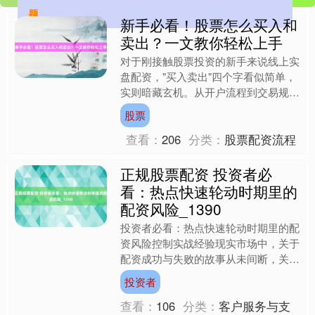
题
新手必看！股票怎么买入和
卖出？一文教你轻松上手
对于刚接触股票投资的新手来说线上实
盘配资，"买入卖出"四个字看似简单，
实则暗藏玄机。从开户流程到交易规
则，从资金管理到风险控制，每个环节
股票
都可能影响最终收益。本文....
查看：
206
分类：
股票配资流程
正规股票配资 投资者必
看：热点快速轮动时期里的
配资风险_1390
投资者必看：热点快速轮动时期里的配
资风险控制实战经验现实市场中，关于
配资成功与失败的故事从未间断，关键
在于投资者如何理解和运用杠杆。部分
投资者
投资者在早期追求短期收益....
查看：
106
分类：
客户服务与支