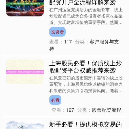
配资开户全流程详解来袭
在广州这座充满活力的金融都市，线上
炒股配资已成为众多投资者拓宽收益渠
道、实现财富增值的重要手段。然而，
对于许多初涉股市或对配资业务尚不熟
投资者
悉的投资者而言，如何安全....
查看：
117
分类：
客户服务与支
持
上海股民必看！优质线上炒
股配资平台权威推荐来袭
在风云变幻的股市浪潮中靠谱的线上股
票配资，上海股民始终以敏锐的洞察力
和果敢的决策力引领投资风向。随着金
融科技的飞速发展，线上炒股配资平台
必看
已成为股民提升资金利用率....
查看：
127
分类：
股票配资流程
新手必看！提供模拟交易的