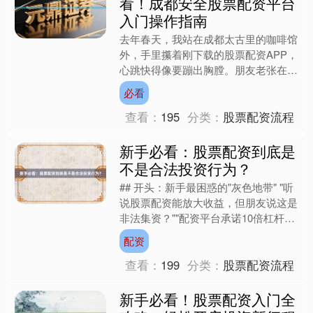
看！成都安全股票配资平台
入门操作指南
去年春天，我站在成都太古里的咖啡馆
外，手里攥着刚下载的股票配资APP，
心跳快得像要蹦出胸膛。朋友老张在耳
边念叨“配资能放大收益”，可当我输入
必看
第一笔5万元本金时，....
查看：
195
分类：
股票配资流程
新手必看：股票配资到底是
不是合法投资行为？
## 开头：新手最困惑的"灰色地带" "听
说股票配资能放大收益，但朋友说这是
非法集资？""配资平台承诺10倍杠杆，
到底能不能信？"——在各大投资论坛
配资
和新手交流群....
查看：
199
分类：
股票配资流程
新手必看！股票配资入门全