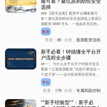
最可靠？避坑原则助你安全
选择
### 【新手必看】配资平台哪家最可
靠？避坑原则助你安全选择线上靠谱正
规配资 #### 开头：一场血本无归的教
训——新手配资的常见陷阱 2022年春
配资
天，股民小张....
查看：
85
分类：
股票配资流程
新手必看！钟搞懂全平台开
户流程全步骤
## 一、为什么全平台开户对新手至关
重要？正规股票配资 "鸡蛋不要放在一
个篮子里"——这句投资界的至理名
言，在股票配资领域同样适用。根据
平台
2023年第三方机构调研....
查看：
179
分类：
专属风险控制
**新手经验型**：新手必