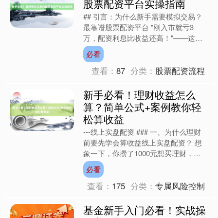
股票配资平台实操指南
## 引言：为什么新手需要模拟交易？
最靠谱股票配资平台 "刚入市就亏3
万，配资利息比收益还高！"——这是
某新手投资者在论坛的吐槽。股票配资
必看
平台因其杠杆属性，既能....
查看：
87
分类：
股票配资流程
新手必看！理财收益怎么
算？简单公式+案例教你轻
松算收益
---线上实盘配资 ### 一、为什么理财
前要先学会算收益线上实盘配资？ 想
象一下，你攒了1000元想买理财，朋
友推荐了两款产品：A说“年化5%”，B
必看
说“每月返....
查看：
175
分类：
专属风险控制
基金新手入门必看！实战操