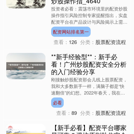
炒股操作指_4640
投资者必看：震荡市环境里的配资炒股
操作指引风险控制专家提醒指出，实盘
配资平台在产品设计与风险揭示上需承
担更多责任。以平台为例，其通过多维
配资网站排名第一
度压力测试和场景演练，让....
查看：
126
分类：
股票配资流程
**新手经验型**：新手必
看！广州炒股配资安全分析
的入门经验分享
刚接触炒股配资那会儿线上股票配资，
我和大多数新手一样，满脑子都是“快
速翻倍”的幻想。2022年春天，我在广
州天河区参加了一场投资讲座，主讲人
必看
慷慨激昂地描述着“5....
查看：
89
分类：
股票配资流程
【新手必看】配资平台哪家