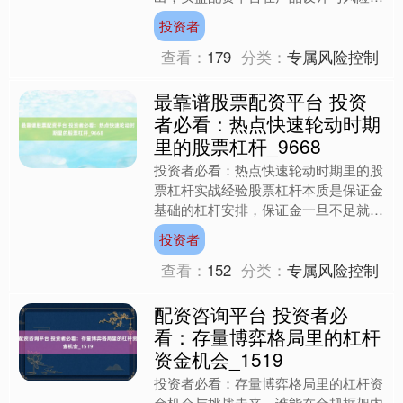
示上需承担更多责任。以平台为例，其
投资者
通过多维度压力测试和场景演....
查看：
179
分类：
专属风险控制
最靠谱股票配资平台 投资
者必看：热点快速轮动时期
里的股票杠杆_9668
投资者必看：热点快速轮动时期里的股
票杠杆实战经验股票杠杆本质是保证金
基础的杠杆安排，保证金一旦不足就会
触发预警和风险控制。投资者应先设定
投资者
可接受最大亏损，再反推合....
查看：
152
分类：
专属风险控制
配资咨询平台 投资者必
看：存量博弈格局里的杠杆
资金机会_1519
投资者必看：存量博弈格局里的杠杆资
金机会与挑战未来，谁能在合规框架内