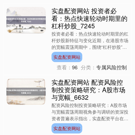
实盘配资网站 投资者必
看：热点快速轮动时期里的
杠杆炒股_7245
投资者必看：热点快速轮动时期里的杠
杆炒股新特征与变化近期，在港股市场
的宽幅震荡周期中，围绕“杠杆炒股”的
话题再度升温。从多家互联网券商后台
实盘配资网站
整理的数据看，许多中小....
查看：
96
分类：
专属风险控制
上证综指
3940.04
+39.68
+1.02%
实盘配资网站 配资风险控
制投资策略研究：A股市场
与宽幅_6632
配资风险控制投资策略研究：A股市场
与宽幅震荡周期视角参与调研的资深投
资者普遍表示指出，实盘配资平台在产
品设计与风险揭示上需承担更多责任。
实盘配资网站
以平台为例，其通过多维度....