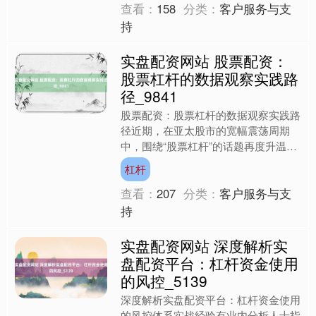
查看：
158
分类：
客户服务与支
深证成指
14311.01
+200.89
+1.42%
持
实盘配资网站 股票配资：
股票杠杆的数据观察实践路
径_9841
股票配资：股票杠杆的数据观察实践路
径近期，在亚太股市的宽幅震荡周期
中，围绕“股票杠杆”的话题再度升温。
沪深300
4694.44
+43.13
+0.93%
多家第三方机构的跟踪数据显示，许多
杠杆
中长线资金在波动加剧的市....
查看：
207
分类：
客户服务与支
持
实盘配资网站 深度解析实
盘配资平台：杠杆资金使用
的风控_5139
深度解析实盘配资平台：杠杆资金使用
北证50
1134.24
+11.37
+1.01%
的风控体系实战经验有业内分析人士指