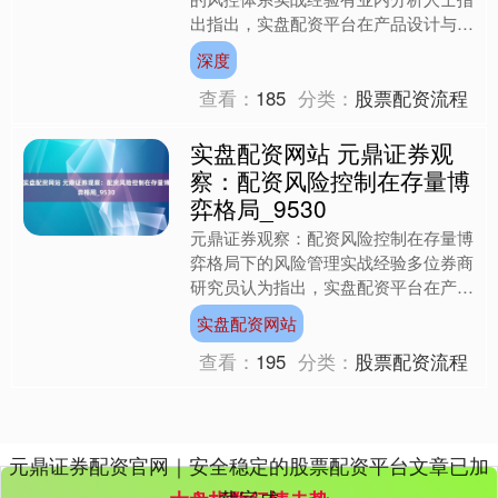
出指出，实盘配资平台在产品设计与风
险揭示上需承担更多责任。以国内正规
深度
最大的配资平台为例，其通....
查看：
185
分类：
股票配资流程
实盘配资网站 元鼎证券观
察：配资风险控制在存量博
弈格局_9530
创业板指
3563.12
+47.56
+1.35%
元鼎证券观察：配资风险控制在存量博
弈格局下的风险管理实战经验多位券商
研究员认为指出，实盘配资平台在产品
设计与风险揭示上需承担更多责任。以
实盘配资网站
平台为例，其通过多维度压....
查看：
195
分类：
股票配资流程
基金指数
7242.10
+12.30
+0.17%
元鼎证券配资官网｜安全稳定的股票配资平台文章已加
载完成