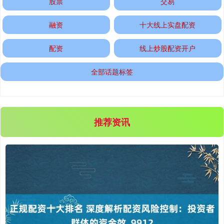
股票
交易
国债指数
229.69
+0.10
+0.04%
融资
十大线上实盘配资
配资
线上炒股配资开户
全部话题标签
期指IC0
7877.80
+164.40
+2.13%
推荐资讯